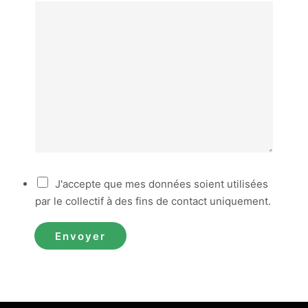
R
J'accepte que mes données soient utilisées
G
par le collectif à des fins de contact uniquement.
P
D
Envoyer